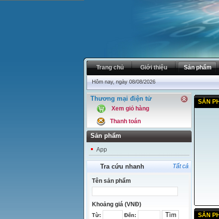
Trang chủ
Giới thiệu
Sản phẩm
Hôm nay, ngày 08/08/2026
Thương mại điện tử
SẢN P
Xem giỏ hàng
Thanh toán
Sản phẩm
App
Tra cứu nhanh
Tất cả
Tên sản phẩm
Khoảng giá (VNĐ)
SẢN P
Từ:
Đến: