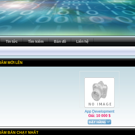
Tin tức
Tìm kiếm
Bản đồ
Liên hệ
HẨM MỚI LÊN
App Development
Giá: 10 000 $
HẨM BÁN CHẠY NHẤT