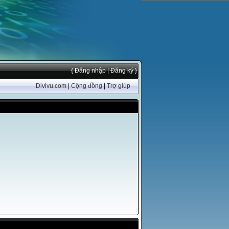
{ Đăng nhập
| Đăng ký }
Divivu.com
|
Cộng đồng
|
Trợ giúp