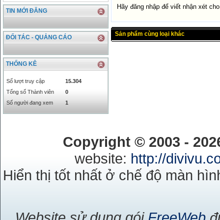
CAD
17223.74
18058.21
Hãy đăng nhập để viết nhận xét ch
TIN MỚI ĐĂNG
CHF
23161.62
24283.77
DKK
0
3531.88
Sản phẩm cùng loại khác
INR
0
340.14
ĐỐI TÁC - QUẢNG CÁO
KRW
18.01
21.12
KWD
0
79758.97
THỐNG KÊ
MYR
0
5808.39
NOK
0
2658.47
Số lượt truy cập
15.304
RMB
3272
1
Tổng số Thành viên
0
RUB
0
418.79
Số người đang xem
1
SAR
0
6457
SEK
0
2503.05
Copyright © 2003 - 20
website:
http://divivu.
Hiển thị tốt nhất ở chế độ màn hìn
Website sử dụng gói
FreeWeb
đư