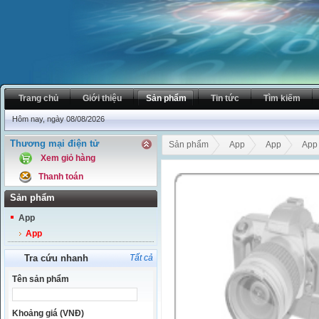
Trang chủ
Giới thiệu
Sản phẩm
Tin tức
Tìm kiếm
Hôm nay, ngày 08/08/2026
Thương mại điện tử
Sản phẩm
App
App
App
Xem giỏ hàng
Thanh toán
Sản phẩm
App
App
Tra cứu nhanh
Tất cả
Tên sản phẩm
Khoảng giá (VNĐ)