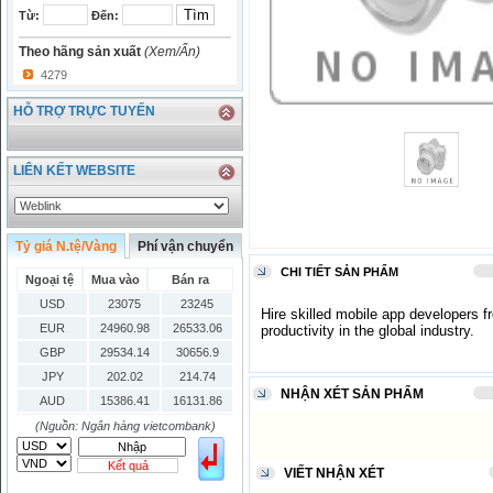
Từ:
Đến:
Theo hãng sản xuất
(Xem/Ẩn)
4279
HỖ TRỢ TRỰC TUYẾN
LIÊN KẾT WEBSITE
Tỷ giá N.tệ/Vàng
Phí vận chuyển
CHI TIẾT SẢN PHẨM
Ngoại tệ
Mua vào
Bán ra
USD
23075
23245
Hire skilled mobile app developers 
EUR
24960.98
26533.06
productivity in the global industry.
GBP
29534.14
30656.9
JPY
202.02
214.74
NHẬN XÉT SẢN PHẨM
AUD
15386.41
16131.86
HKD
2906.04
3028.6
(Nguồn: Ngân hàng vietcombank)
SGD
16755.29
17427.08
Kết quả
VIẾT NHẬN XÉT
THB
666.2
786.99